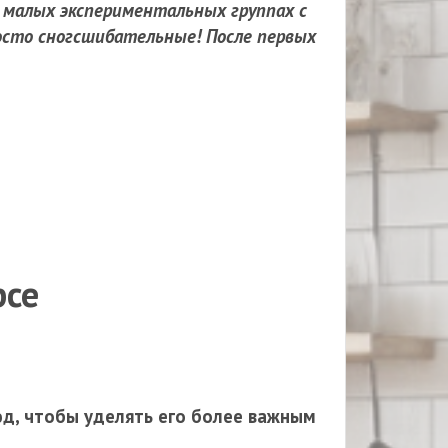
в малых экспериментальных группах с
осто сногсшибательные! После первых
рсе
юд, чтобы уделять его более важным