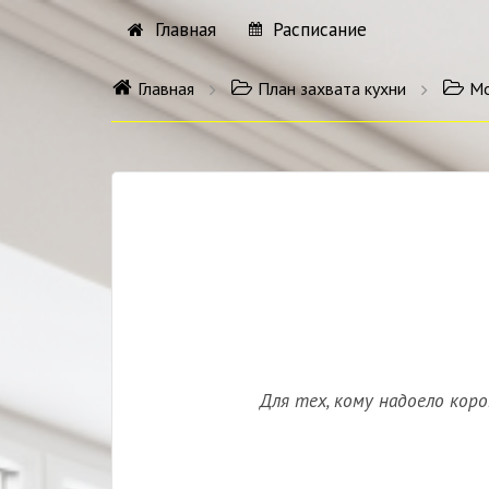
Главная
Расписание
Главная
План захвата кухни
Мо
Для тех, кому надоело кор