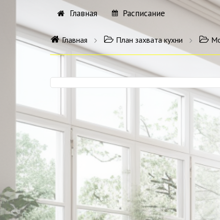
Главная
Расписание
Главная
План захвата кухни
Мо